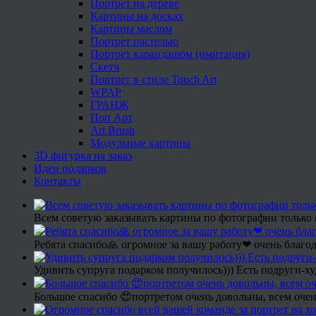
Портрет на дереве
Картины на досках
Картины маслом
Портрет пастелью
Портрет карандашом (имитация)
Скетч
Портрет в стиле Touch Art
WPAP
ГРАНЖ
Поп Арт
Art Brush
Модульные картины
3D фигурка на заказ
Идеи подарков
Контакты
Всем советую заказывать картины по фотографии только 
Ребята спасибо🙏 огромное за вашу работу❤ очень благод
Удивить супруга подарком получилось))) Есть подруги-х
Большое спасибо 😍портретом очень довольны, всем очен