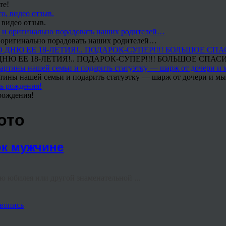
те!
 видео отзыв.
 и оригинально порадовать наших родителей…
Ю ЕЕ 18-ЛЕТИЯ!.. ПОДАРОК-СУПЕР!!!! БОЛЬШОЕ СПАС
тины нашей семьи и подарить статуэтку — шарж от дочери и мы 
рождения!
ото
ок мужчине
аю юбилея или другой знаменательной ...
вопись