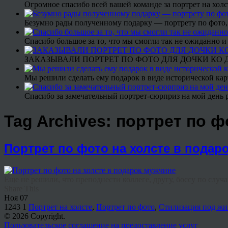
Огромное спасибо всей вашей команде за портрет на холс
Безумно рады полученному подарку — портрету по фото,
Спасибо большое за то, что мы смогли так не ожиданно
ЗАКАЗЫВАЛИ ПОРТРЕТ ПО ФОТО ДЛЯ ДОЧКИ КО ДН
Мы решили сделать ему подарок в виде исторической кар
Спасибо за замечательный портрет-сюрприз на мой день 
Tag Archives:
портрет по ф
Портрет по фото на холсте в подар
Еще не решили, что преподнести коллеге, другу, боссу по случ
Share This
Ноя
07
1243
1
Портрет на холсте
,
Портрет по фото
,
Стилизация под жи
© 2026 Copyright.
Пользовательское соглашение на предоставление услуг