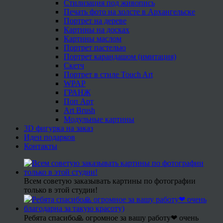
Стилизация под живопись
Печать фото на холсте в Архангельске
Портрет на дереве
Картины на досках
Картины маслом
Портрет пастелью
Портрет карандашом (имитация)
Скетч
Портрет в стиле Touch Art
WPAP
ГРАНЖ
Поп Арт
Art Brush
Модульные картины
3D фигурка на заказ
Идеи подарков
Контакты
Всем советую заказывать картины по фотографии
только в этой студии!
Ребята спасибо🙏 огромное за вашу работу❤ очень