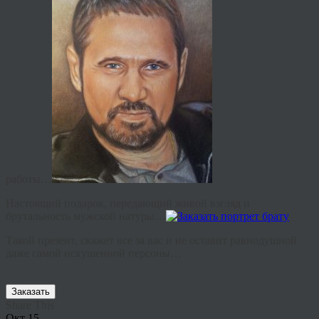
работы…
Настоящий подарок, передающий живой взгляд и
брутальность мужской натуры…
Такой презент, скажет все за вас и не оставит равнодушной
даже самой искушенной персоны…
Заказать
Share This
Окт
15