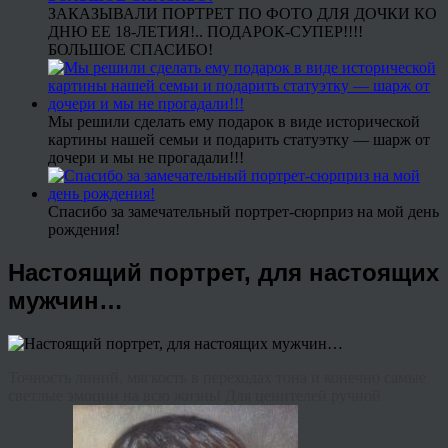
ЗАКАЗЫВАЛИ ПОРТРЕТ ПО ФОТО ДЛЯ ДОЧКИ КО
ДНЮ ЕЕ 18-ЛЕТИЯ!.. ПОДАРОК-СУПЕР!!!!
БОЛЬШОЕ СПАСИБО!
Мы решили сделать ему подарок в виде исторической
картины нашей семьи и подарить статуэтку — шарж от
дочери и мы не прогадали!!!
Спасибо за замечательный портрет-сюрприз на мой день
рождения!
Настоящий портрет, для настоящих
мужчин…
Точность линий, мягкость в переходах тона и конечно самые
светлые эмоции на всю жизнь! Для ценителей ручной