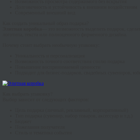
Возможность просмотра содержимого без вскрытия
Долговечность и устойчивость к внешним воздействиям
Современный внешний вид
Как создать уникальный образ подарка?
Элитная коробка
— это возможность выделить подарок, сдела
логотипа, текста или полноценного фирменного дизайна.
Почему стоит выбрать необычную упаковку:
Уникальность и персонализация
Возможность точного соответствия стилю подарка
Повышение воспринимаемой ценности
Подходит для бизнес-подарков, свадебных сувениров, юб
Как выбрать упаковку?
Выбор зависит от следующих факторов:
Цель подарка (личный, рекламный, корпоративный)
Тип подарка (сувенир, набор товаров, аксессуар и т.д.)
Бюджет
Пожелания получателя
Стиль и тематика события