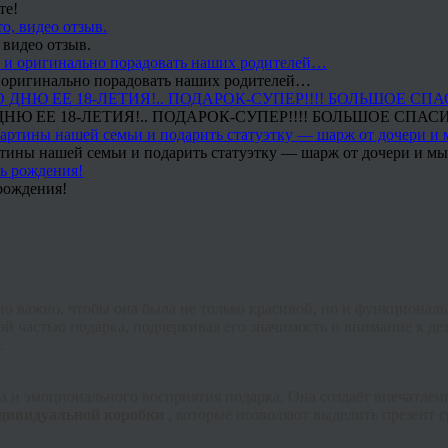
те!
 видео отзыв.
 и оригинально порадовать наших родителей…
Ю ЕЕ 18-ЛЕТИЯ!.. ПОДАРОК-СУПЕР!!!! БОЛЬШОЕ СПАС
тины нашей семьи и подарить статуэтку — шарж от дочери и мы 
рождения!
нно важно, чтобы она была не только красивой, но и функциона
й частью подарка, подчеркивая его значимость и внимание к дет
.
а и эмоционального восприятия подарка. Она создаёт впечатлен
дивидуальной коробки
, которые позволяют выделить презент с