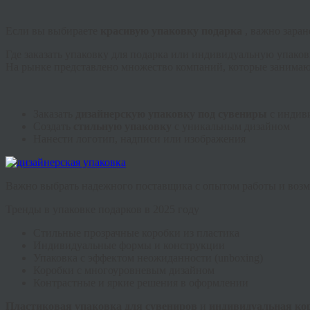
Если вы выбираете
красивую упаковку подарка
, важно зара
Где заказать упаковку для подарка или индивидуальную упаков
На рынке представлено множество компаний, которые занимаю
Заказать
дизайнерскую упаковку под сувениры
с индив
Создать
стильную упаковку
с уникальным дизайном
Нанести логотип, надписи или изображения
Важно выбрать надежного поставщика с опытом работы и возм
Тренды в упаковке подарков в 2025 году
Стильные прозрачные коробки из пластика
Индивидуальные формы и конструкции
Упаковка с эффектом неожиданности (unboxing)
Коробки с многоуровневым дизайном
Контрастные и яркие решения в оформлении
Пластиковая упаковка для сувениров
и
индивидуальная ко