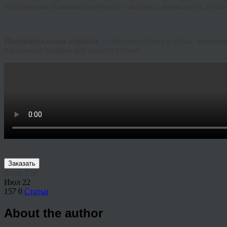
подобранная упаковка подчеркнёт ваш вкус, внимание к детал
Индивидуальная коробка
— это инвестиция в стиль, запомин
идеальный подарок для любого случая.
Заказать
Share This
Июл
22
157
0
Статьи
About the author