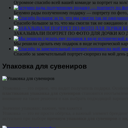
Огромное спасибо всей вашей команде за портрет на холс
Безумно рады полученному подарку — портрету по фото,
Спасибо большое за то, что мы смогли так не ожиданно
ЗАКАЗЫВАЛИ ПОРТРЕТ ПО ФОТО ДЛЯ ДОЧКИ КО ДН
Мы решили сделать ему подарок в виде исторической кар
Спасибо за замечательный портрет-сюрприз на мой день 
Упаковка для сувениров
Упаковка — это первое, что видит получатель подарка. Особе
пластиковая упаковка для сувениров
становятся неотъемлемо
внимание на такие решения и как выбрать подходящий вариант
Значение упаковки: важнее, чем кажется
Упаковка — это не просто обёртка, а важный элемент брендинг
актуально при выборе
премиум упаковки для сувениров
и
ин