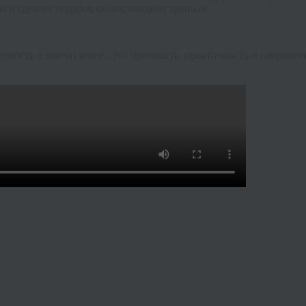
ям и сделает подарок по-настоящему ценным.
аемость и впечатление. Это прочность, практичность и совреме