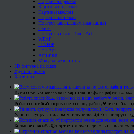
Портрет на дереве
Картины на досках
Картины маслом
Портрет пастелью
Портрет карандашом (имитация)
Скетч
Портрет в стиле Touch Art
WPAP
ГРАНЖ
Поп Арт
Art Brush
Модульные картины
3D фигурка на заказ
Идеи подарков
Контакты
Всем советую заказывать картины по фотографии только 
Ребята спасибо🙏 огромное за вашу работу❤ очень благод
Удивить супруга подарком получилось))) Есть подруги-х
Большое спасибо 😍портретом очень довольны, всем очен