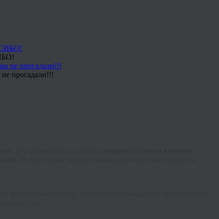
ИБО!
не прогадали!!!
льной. В современных условиях
индивидуальная коробка
и
алям. В этой статье мы расскажем, почему стоит обратить
ие, подчёркивает статус и формирует ожидание. Особенно это
реди других.