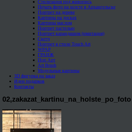
Стилизация под живопись
Печать фото на холсте в Архангельске
Портрет на дереве
Картины на досках
Картины маслом
Портрет пастелью
Портрет карандашом (имитация)
Скетч
Портрет в стиле Touch Art
WPAP
ГРАНЖ
Поп Арт
Art Brush
Модульные картины
3D фигурка на заказ
Идеи подарков
Контакты
02,zakazat_kartinu_na_holste_po_foto