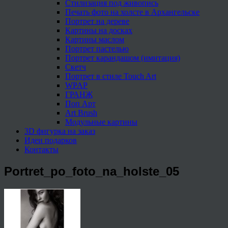
Стилизация под живопись
Печать фото на холсте в Архангельске
Портрет на дереве
Картины на досках
Картины маслом
Портрет пастелью
Портрет карандашом (имитация)
Скетч
Портрет в стиле Touch Art
WPAP
ГРАНЖ
Поп Арт
Art Brush
Модульные картины
3D фигурка на заказ
Идеи подарков
Контакты
Portret_po_foto_na_holste_05