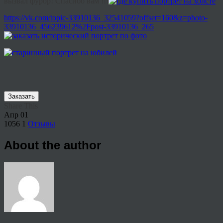
вызвал фурор! Спасибо вам !!!
https://vk.com/topic-33910136_32541059?offset=160&z=photo-
33910136_456239612%2Fpost-33910136_265
Заказать
Share This
Апр
01
1056
1
Отзывы
About the author