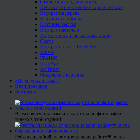
Стилизация под живопись
Печать фото на холсте в Архангельске
Портрет на дереве
Картины на досках
Картины маслом
Портрет пастелью
Портрет карандашом (имитация)
Скетч
Портрет в стиле Touch Art
WPAP
ГРАНЖ
Поп Арт
Art Brush
Модульные картины
3D фигурка на заказ
Идеи подарков
Контакты
Всем советую заказывать картины по фотографии
только в этой студии!
Ребята спасибо🙏 огромное за вашу работу❤ очень