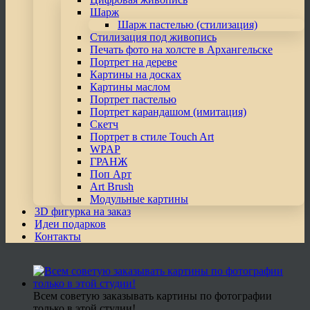
Шарж
Шарж пастелью (стилизация)
Стилизация под живопись
Печать фото на холсте в Архангельске
Портрет на дереве
Картины на досках
Картины маслом
Портрет пастелью
Портрет карандашом (имитация)
Скетч
Портрет в стиле Touch Art
WPAP
ГРАНЖ
Поп Арт
Art Brush
Модульные картины
3D фигурка на заказ
Идеи подарков
Контакты
Всем советую заказывать картины по фотографии
только в этой студии!