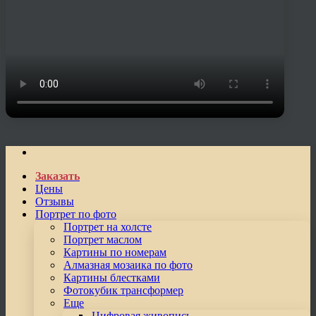
Заказать
Цены
Отзывы
Портрет по фото
Портрет на холсте
Портрет маслом
Картины по номерам
Алмазная мозаика по фото
Картины блестками
Фотокубик трансформер
Еще
Цифровая живопись