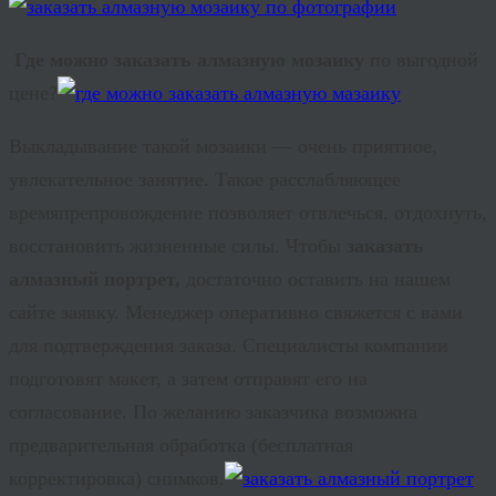
Где можно заказать алмазную мозаику
по выгодной
цене?
Выкладывание такой мозаики — очень приятное,
увлекательное занятие. Такое расслабляющее
времяпрепровождение позволяет отвлечься, отдохнуть,
восстановить жизненные силы. Чтобы
заказать
алмазный портрет,
достаточно оставить на нашем
сайте заявку. Менеджер оперативно свяжется с вами
для подтверждения заказа. Специалисты компании
подготовят макет, а затем отправят его на
согласование. По желанию заказчика возможна
предварительная обработка (бесплатная
корректировка) снимков.