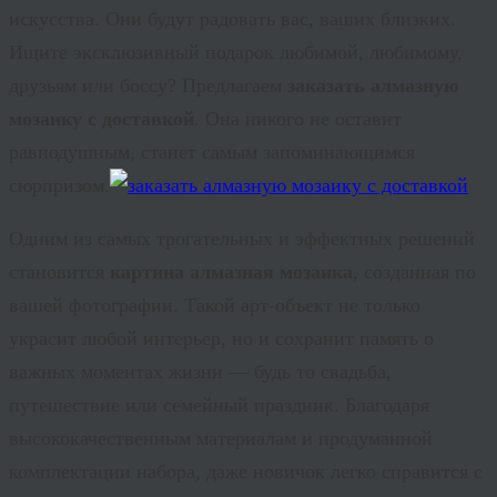
искусства. Они будут радовать вас, ваших близких.
Ищите эксклюзивный подарок любимой, любимому,
друзьям или боссу? Предлагаем
заказать алмазную
мозаику с доставкой
. Она никого не оставит
равнодушным, станет самым запоминающимся
сюрпризом.
Одним из самых трогательных и эффектных решений
становится
картина алмазная мозаика
, созданная по
вашей фотографии. Такой арт-объект не только
украсит любой интерьер, но и сохранит память о
важных моментах жизни — будь то свадьба,
путешествие или семейный праздник.
Благодаря
высококачественным материалам и продуманной
комплектации набора, даже новичок легко справится с