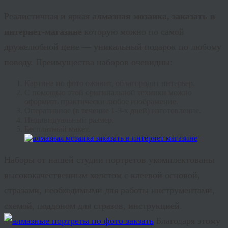
Реалистичная и яркая
алмазная мозаика, заказать в
интернет-магазине
которую можно по самой
дружелюбной цене — уникальный подарок по любому
поводу. Преимущества наборов очевидны:
Картина по фото оживит, облагородит интерьер.
С помощью этой оригинальной техники можно
оформить практически любое изображение.
Оперативное (в течение 1-3-х дней) изготовление.
Индивидуальный размер.
Бесплатный макет.
Наборы от нашей студии портретов укомплектованы
высококачественным холстом с клеевой основой,
стразами, необходимыми для работы инструментами,
схемой, поддоном для стразов, инструкцией.
Благодаря этому