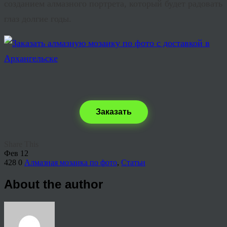
созданием
алмазного портрета
, который будет радовать
глаз долгие годы.
Заказать
Share This
Фев
12
428
0
Алмазная мозаика по фото
,
Статьи
About the author