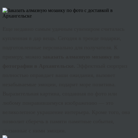
Еще недавно самым удачным сувениром считалась
купленная в дар вещь. Сегодня в
тренде
подарки,
подготовленные персонально для получателя. К
примеру, можно
заказать алмазную мозаику по
фотографии в Архангельске.
Эффектный сюрприз
полностью оправдает ваши ожидания, вызовет
незабываемые эмоции, подарит море позитива.
Выразительная картина, созданная по фото или
любому понравившемуся изображению — это
великолепное украшение интерьера. Кроме того, она
позволит сберечь в памяти памятные события,
связанные с ними эмоции.