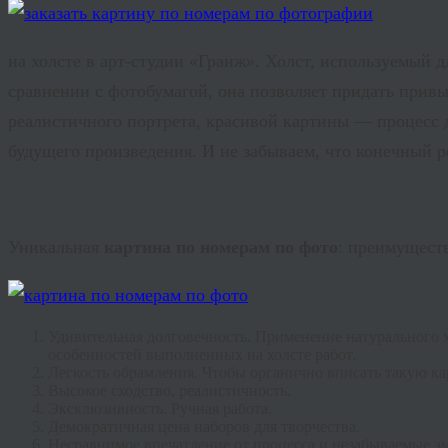
на холсте в арт-студии «Гранж». Холст, используемый д
сравнении с фотобумагой, она позволяет придать привы
реалистичного портрета, красивой картины — процесс д
будущего произведения. И не забываем, что конечный р
Уникальная
картина по номерам по фото
: преимущест
Удивительная долговечность. Применение натурального 
особенностей выполненных на холсте работ.
Легкость обрамления. Чтобы органично вписать такую кар
Высокое сходство, реалистичность.
Эксклюзивность. Ручная работа.
Демократичная цена наборов для творчества.
Несравнимое впечатление от процесса и незабываемые э