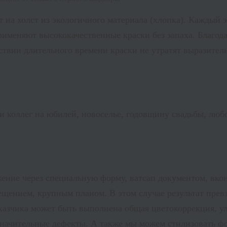
на холст из экологичного материала (хлопка). Каждый 
именяют высококачественные краски без запаха. Благода
твии длительного времени краски не утратят выразитель
и коллег на юбилей, новоселье, годовщину свадьбы, лю
жение через специальную форму, ватсап документом, вко
ещением, крупным планом. В этом случае результат пре
аказчика может быть выполнена общая цветокоррекция, у
езначительные дефекты. А также мы можем стилизовать ф