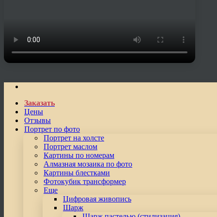
Заказать
Цены
Отзывы
Портрет по фото
Портрет на холсте
Портрет маслом
Картины по номерам
Алмазная мозаика по фото
Картины блестками
Фотокубик трансформер
Еще
Цифровая живопись
Шарж
Шарж пастелью (стилизация)