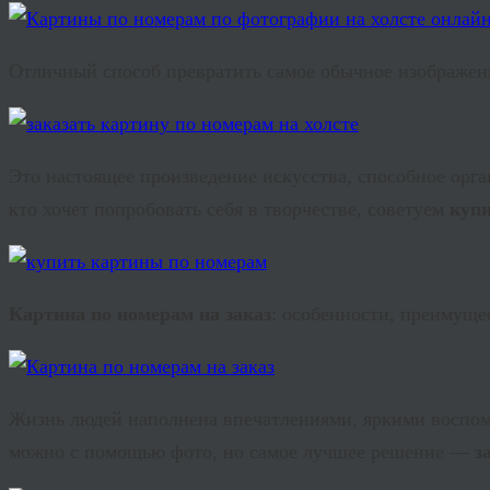
Отличный способ превратить самое обычное изображе
Это настоящее произведение искусства, способное орга
кто хочет попробовать себя в творчестве, советуем
купи
Картина по номерам на заказ
: особенности, преимуще
Жизнь людей наполнена впечатлениями, яркими воспом
можно с помощью фото, но самое лучшее решение —
з