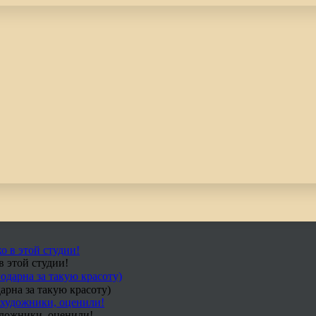
в этой студии!
арна за такую красоту)
удожники, оценили!