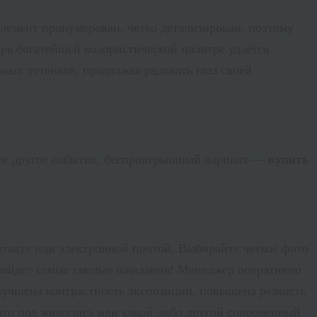
элемент пронумерован, четко детализирован, поэтому
ря богатейшей колористической палитре удаётся
ных оттенков, продолжая радовать глаз своей
бое другое событие, беспроигрышный вариант —
купить
нтакте или электронной почтой. Выбирайте четкое фото
взойдет самые смелые ожидания! Менеджер оперативно
лучшена контрастность экспозиции, повышена резкость
ото под живопись или какой либо другой современный