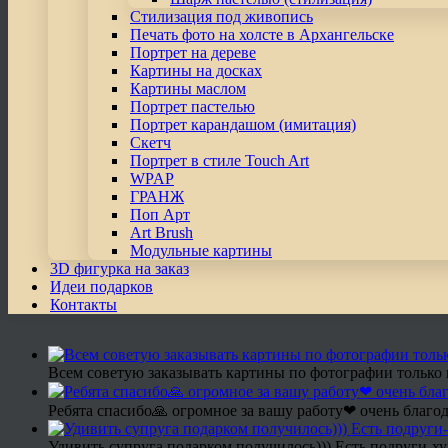
Стилизация под живопись
Печать фото на холсте в Архангельске
Портрет на дереве
Картины на досках
Картины маслом
Портрет пастелью
Портрет карандашом (имитация)
Скетч
Портрет в стиле Touch Art
WPAP
ГРАНЖ
Поп Арт
Art Brush
Модульные картины
3D фигурка на заказ
Идеи подарков
Контакты
Всем советую заказывать картины по фотографии только 
Ребята спасибо🙏 огромное за вашу работу❤ очень благод
Удивить супруга подарком получилось))) Есть подруги-х