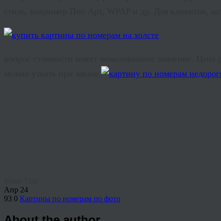
стиль, например Поп Арт, WPAP и др. Для клиентов, 
вопрос стоимости имеет немаловажное значение. Цена р
можно узнать при заказе.
Share This
Апр
24
93
0
Картины по номерам по фото
About the author