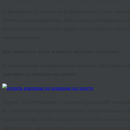
С филигранной точностью разработанную схему наносят 
отлично просматривается. Для создания изображений пр
воссоздать впечатляющий яркий сюжет. Даже по прошес
насыщенностью.
Как оформить заказ в нашем интернет магазине?
Если вам нужен нетривиальный сюрприз для родных ил
картины по номерам на холсте.
Первое, что необходимо — загрузить на по сайт изобра
без засветов в хорошем разрешении с равномерным осв
перезвонит вам, чтобы обсудить детали. По желанию з
изображения, удалён «эффект красных глаз», другие н