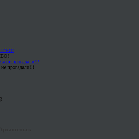
ИБО!
не прогадали!!!
е
 Архангельск