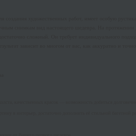
ля создания художественных работ, имеет особую рустика
чным снимкам вид настоящего шедевра. На протяжении де
остаточно сложный. Он требует индивидуального подхода
езультат зависит во многом от вас, как аккуратно и точ
ва
холста, качественных красок — возможность добиться долговеч
тину в интерьер, достаточно дополнить её стильной багетной р
моции от Вашего первого шедевра.