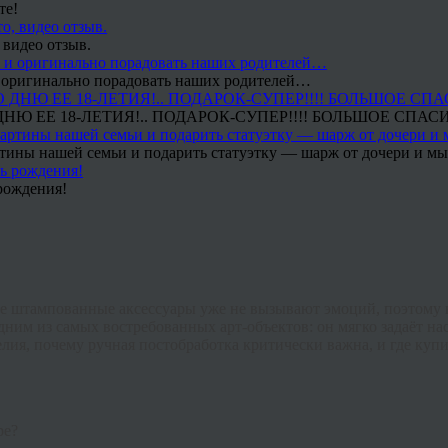
те!
 видео отзыв.
 и оригинально порадовать наших родителей…
Ю ЕЕ 18-ЛЕТИЯ!.. ПОДАРОК-СУПЕР!!!! БОЛЬШОЕ СПАС
тины нашей семьи и подарить статуэтку — шарж от дочери и мы 
рождения!
е штампованные аксессуары уже не вызывают эмоций, поэтому 
дним из самых востребованных арт-объектов: он мягко задаёт на
елия, почему ручная постобработка критически важна, и где
купи
ре?