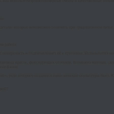
р. Мы используем фотополимерные смолы и качественные полим
ии.
детали, которые невозможно получить при традиционном литье.
ая работа:
 поверхность и подготавливает её к грунтовке. Используется на
тановых красок, фиксирующих оттенков. Возможна матовая, сат
вые блоки.
тат», ради которого создаются наши
женские скульптуры бюст
. 
дкой?