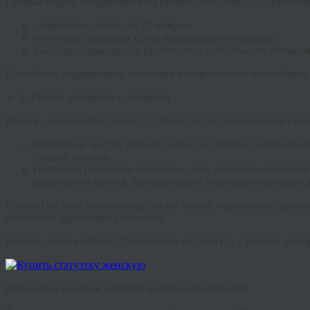
Готовая модель отправляется на профессиональный 3D-принте
разрешение печати до 25 микрон;
отсутствие видимых слоёв на финальном изделии;
высокую структурную прочность и стабильность геометр
Послойное наращивание позволяет воспроизвести мельчайшие 
🔹 3. Ручная шлифовка и покраска
Печать – только 40% процесса. Далее следует кропотливая ручн
Шлифовка:
мастер убирает следы поддержек, выравнивает
гладкой основы.
Покраска
:
наносится несколько слоёв акриловых/полиуре
добавляется патина, бронзирование или акцентные цвето
Именно на этом этапе рождается тот самый «офигенный резуль
абсолютно идентичных оттенков.
Почему стоит выбрать 3D-печатную скульптуру с ручной дово
Идеальный подарок и объект коллекционирования