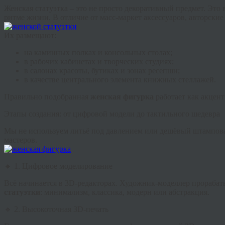
Женская статуэтка
– это не просто декоративный предмет. Это в
ритме жизни. В отличие от масс-маркет аксессуаров, авторски
Их размещают:
на каминных полках и консольных столах;
в рабочих кабинетах и творческих студиях;
в салонах красоты, бутиках и зонах ресепшн;
в качестве центрального элемента книжных стеллажей.
Правильно подобранная
женская фигурка
работает как акцент
Этапы создания: от цифровой модели до тактильного шедевра
Мы не используем литьё под давлением или дешёвый штампова
мастеров.
🔹 1. Цифровое моделирование
Всё начинается в 3D-редакторах. Художник-моделлер прорабат
статуэтки
: минимализм, классика, модерн или абстракция.
🔹 2. Высокоточная 3D-печать