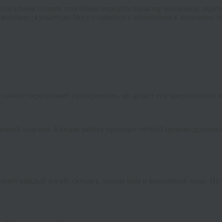
изуальная поэзия, способная передать характер владельца, зада
е
женские скульптуры бюст
создаются с вниманием к анатомии, 
: она не перегружает пространство, но делает его завершённым 
нный пластик. Каждая работа проходит чёткий производственн
ывает каждый изгиб, складку, линию шеи и выражение лица. На 