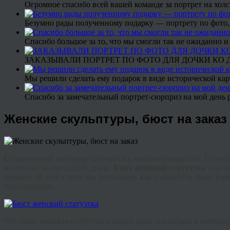
Огромное спасибо всей вашей команде за портрет на холс
Безумно рады полученному подарку — портрету по фото,
Спасибо большое за то, что мы смогли так не ожиданно
ЗАКАЗЫВАЛИ ПОРТРЕТ ПО ФОТО ДЛЯ ДОЧКИ КО ДН
Мы решили сделать ему подарок в виде исторической кар
Спасибо за замечательный портрет-сюрприз на мой день 
Женские скульптуры, бюст на заказ
Современный интерьер стремится к индивидуальности. Готовы
внимание на авторский декор.
Бюст женский статуэтка
стал о
комнате. В этой статье мы расскажем, как рождаются такие изд
пространство.
Что такое женская статуэтка и какую роль она играет в интерье