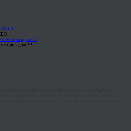
ИБО!
не прогадали!!!
всё чаще дизайнеры и владельцы пространств обращают
строение, притягивает взгляд и становится точкой притяжения в
ть статуэтку женскую
, которая действительно украсит ваше