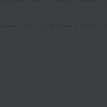
этку женскую
– решение для тех, кто ценит эстетику и индивиду
тв.
елые коллекции, меняя цветовые решения и масштабы. Ограниче