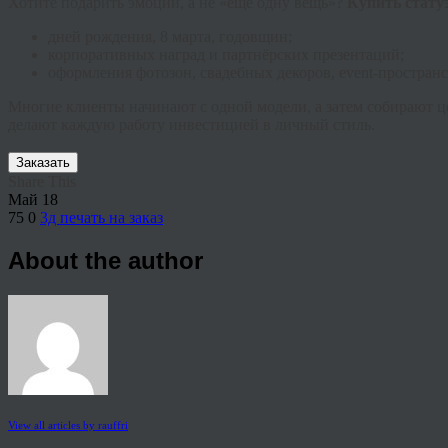
Хотите подарить эмоции, а не «ещё одну вещь»?
Купить стату
дней рождения, 8 марта, годовщин;
корпоративных наград и партнёрских презентаций;
оформления фотозон, свадебных декоров, event-пространс
Многие клиенты начинают с одной модели, а затем собирают ц
делают каждую работу инвестицией в личный стиль.
Заказать
Share This
Май
18
75
0
3д печать на заказ
About the author
View all articles by rauffri