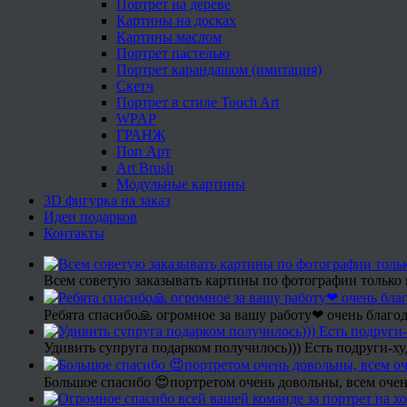
Портрет на дереве
Картины на досках
Картины маслом
Портрет пастелью
Портрет карандашом (имитация)
Скетч
Портрет в стиле Touch Art
WPAP
ГРАНЖ
Поп Арт
Art Brush
Модульные картины
3D фигурка на заказ
Идеи подарков
Контакты
Всем советую заказывать картины по фотографии только 
Ребята спасибо🙏 огромное за вашу работу❤ очень благод
Удивить супруга подарком получилось))) Есть подруги-х
Большое спасибо 😍портретом очень довольны, всем очен