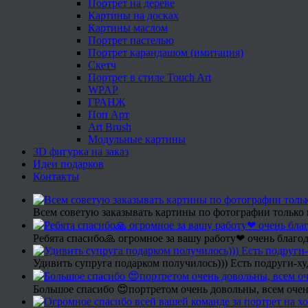
Портрет на дереве
Картины на досках
Картины маслом
Портрет пастелью
Портрет карандашом (имитация)
Скетч
Портрет в стиле Touch Art
WPAP
ГРАНЖ
Поп Арт
Art Brush
Модульные картины
3D фигурка на заказ
Идеи подарков
Контакты
Всем советую заказывать картины по фотографии только 
Ребята спасибо🙏 огромное за вашу работу❤ очень благод
Удивить супруга подарком получилось))) Есть подруги-х
Большое спасибо 😍портретом очень довольны, всем очен