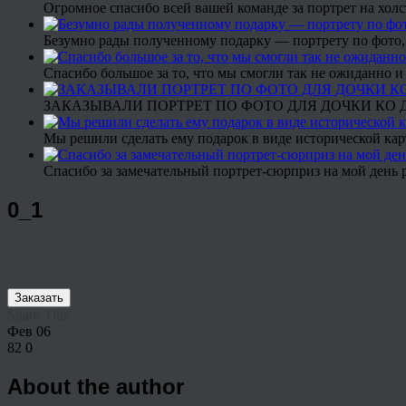
Огромное спасибо всей вашей команде за портрет на холс
Безумно рады полученному подарку — портрету по фото,
Спасибо большое за то, что мы смогли так не ожиданно
ЗАКАЗЫВАЛИ ПОРТРЕТ ПО ФОТО ДЛЯ ДОЧКИ КО ДН
Мы решили сделать ему подарок в виде исторической кар
Спасибо за замечательный портрет-сюрприз на мой день 
0_1
Заказать
Share This
Фев
06
82
0
About the author