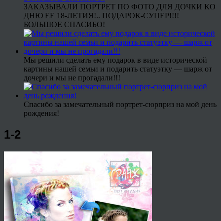
ЗАКАЗЫВАЛИ ПОРТРЕТ ПО ФОТО ДЛЯ ДОЧКИ КО
ДНЮ ЕЕ 18-ЛЕТИЯ!.. ПОДАРОК-СУПЕР!!!!
БОЛЬШОЕ СПАСИБО!
Мы решили сделать ему подарок в виде исторической
картины нашей семьи и подарить статуэтку — шарж от
дочери и мы не прогадали!!!
Спасибо за замечательный портрет-сюрприз на мой день
рождения!
1-2