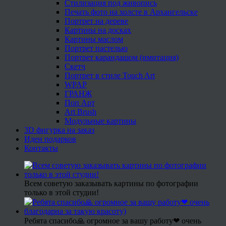
Стилизация под живопись
Печать фото на холсте в Архангельске
Портрет на дереве
Картины на досках
Картины маслом
Портрет пастелью
Портрет карандашом (имитация)
Скетч
Портрет в стиле Touch Art
WPAP
ГРАНЖ
Поп Арт
Art Brush
Модульные картины
3D фигурка на заказ
Идеи подарков
Контакты
Всем советую заказывать картины по фотографии
только в этой студии!
Ребята спасибо🙏 огромное за вашу работу❤ очень