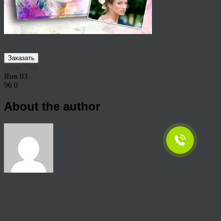
Заказать
Share This
Янв
03
96
0
About the author
View all articles by rauffri
Post navigation