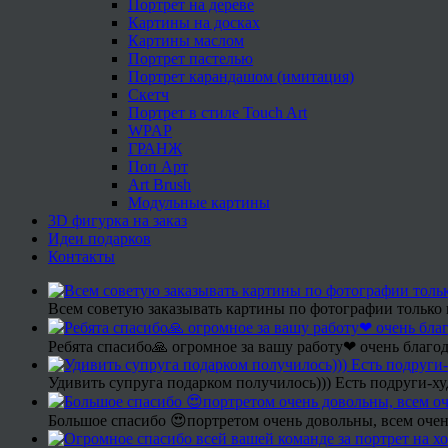
Портрет на дереве
Картины на досках
Картины маслом
Портрет пастелью
Портрет карандашом (имитация)
Скетч
Портрет в стиле Touch Art
WPAP
ГРАНЖ
Поп Арт
Art Brush
Модульные картины
3D фигурка на заказ
Идеи подарков
Контакты
Всем советую заказывать картины по фотографии только 
Ребята спасибо🙏 огромное за вашу работу❤ очень благод
Удивить супруга подарком получилось))) Есть подруги-х
Большое спасибо 😍портретом очень довольны, всем очен