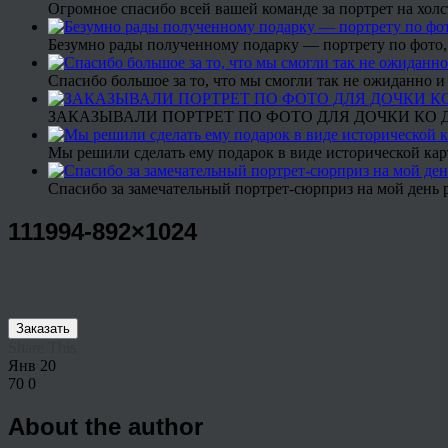
Огромное спасибо всей вашей команде за портрет на холс
Безумно рады полученному подарку — портрету по фото,
Спасибо большое за то, что мы смогли так не ожиданно
ЗАКАЗЫВАЛИ ПОРТРЕТ ПО ФОТО ДЛЯ ДОЧКИ КО ДН
Мы решили сделать ему подарок в виде исторической кар
Спасибо за замечательный портрет-сюрприз на мой день 
111994-892×1024
Заказать
Share This
Янв
20
70
0
About the author