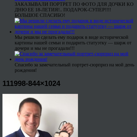
ЗАКАЗЫВАЛИ ПОРТРЕТ ПО ФОТО ДЛЯ ДОЧКИ КО
ДНЮ ЕЕ 18-ЛЕТИЯ!.. ПОДАРОК-СУПЕР!!!!
БОЛЬШОЕ СПАСИБО!
Мы решили сделать ему подарок в виде исторической
картины нашей семьи и подарить статуэтку — шарж от
дочери и мы не прогадали!!!
Спасибо за замечательный портрет-сюрприз на мой день
рождения!
111998-844×1024