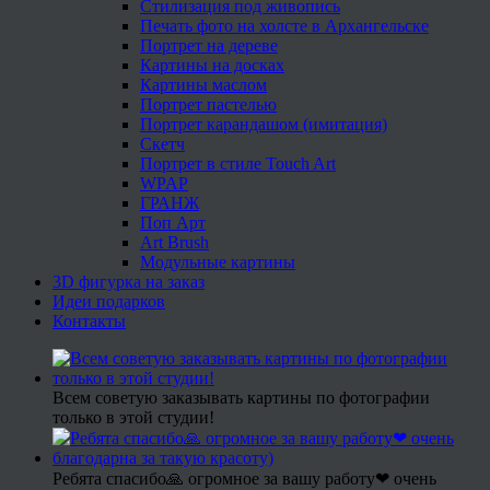
Стилизация под живопись
Печать фото на холсте в Архангельске
Портрет на дереве
Картины на досках
Картины маслом
Портрет пастелью
Портрет карандашом (имитация)
Скетч
Портрет в стиле Touch Art
WPAP
ГРАНЖ
Поп Арт
Art Brush
Модульные картины
3D фигурка на заказ
Идеи подарков
Контакты
Всем советую заказывать картины по фотографии
только в этой студии!
Ребята спасибо🙏 огромное за вашу работу❤ очень