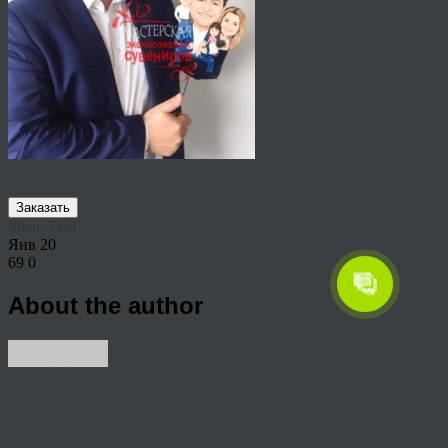
Заказать
Share This
Янв
20
69
0
About the author