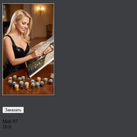
Заказать
Share This
Май
07
10
0