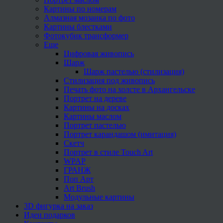
Картины по номерам
Алмазная мозаика по фото
Картины блестками
Фотокубик трансформер
Еще
Цифровая живопись
Шарж
Шарж пастелью (стилизация)
Стилизация под живопись
Печать фото на холсте в Архангельске
Портрет на дереве
Картины на досках
Картины маслом
Портрет пастелью
Портрет карандашом (имитация)
Скетч
Портрет в стиле Touch Art
WPAP
ГРАНЖ
Поп Арт
Art Brush
Модульные картины
3D фигурка на заказ
Идеи подарков