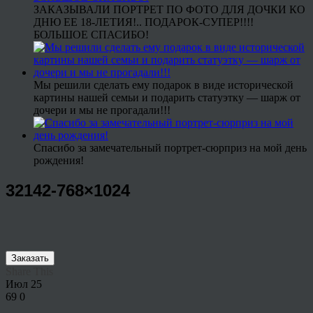
ЗАКАЗЫВАЛИ ПОРТРЕТ ПО ФОТО ДЛЯ ДОЧКИ КО
ДНЮ ЕЕ 18-ЛЕТИЯ!.. ПОДАРОК-СУПЕР!!!!
БОЛЬШОЕ СПАСИБО!
Мы решили сделать ему подарок в виде исторической
картины нашей семьи и подарить статуэтку — шарж от
дочери и мы не прогадали!!!
Спасибо за замечательный портрет-сюрприз на мой день
рождения!
32142-768×1024
Заказать
Share This
Июл
25
69
0