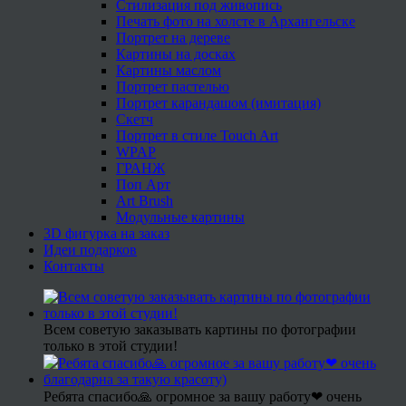
Стилизация под живопись
Печать фото на холсте в Архангельске
Портрет на дереве
Картины на досках
Картины маслом
Портрет пастелью
Портрет карандашом (имитация)
Скетч
Портрет в стиле Touch Art
WPAP
ГРАНЖ
Поп Арт
Art Brush
Модульные картины
3D фигурка на заказ
Идеи подарков
Контакты
Всем советую заказывать картины по фотографии
только в этой студии!
Ребята спасибо🙏 огромное за вашу работу❤ очень