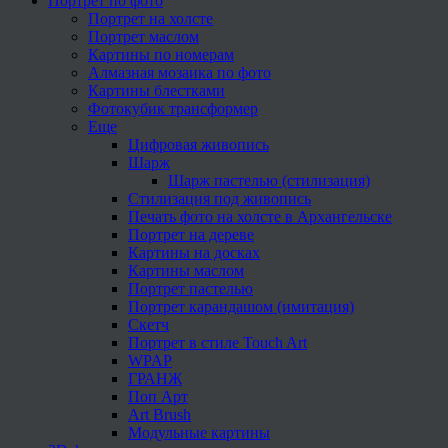
Портрет по фото
Портрет на холсте
Портрет маслом
Картины по номерам
Алмазная мозаика по фото
Картины блестками
Фотокубик трансформер
Еще
Цифровая живопись
Шарж
Шарж пастелью (стилизация)
Стилизация под живопись
Печать фото на холсте в Архангельске
Портрет на дереве
Картины на досках
Картины маслом
Портрет пастелью
Портрет карандашом (имитация)
Скетч
Портрет в стиле Touch Art
WPAP
ГРАНЖ
Поп Арт
Art Brush
Модульные картины