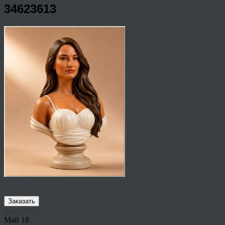
34623613
Заказать
Share This
Май
18