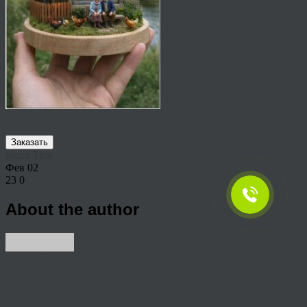
Заказать
Share This
Фев
02
23
0
About the author