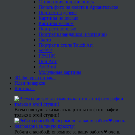
Стилизация под живопись
Печать фото на холсте в Архангельске
Портрет на дереве
Картины на досках
Картины маслом
Портрет пастелью
Портрет карандашом (имитация)
Скетч
Портрет в стиле Touch Art
WPAP
ГРАНЖ
Поп Арт
Art Brush
Модульные картины
3D фигурка на заказ
Идеи подарков
Контакты
Всем советую заказывать картины по фотографии
только в этой студии!
Ребята спасибо🙏 огромное за вашу работу❤ очень