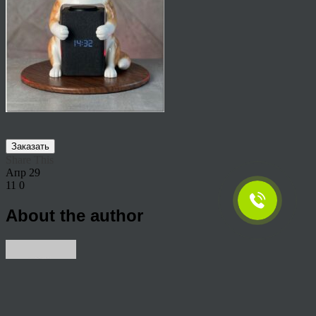
Заказать
Share This
Апр
29
11
0
About the author