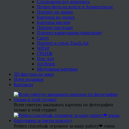
Стилизация под живопись
Печать фото на холсте в Архангельске
Портрет на дереве
Картины на досках
Картины маслом
Портрет пастелью
Портрет карандашом (имитация)
Скетч
Портрет в стиле Touch Art
WPAP
ГРАНЖ
Поп Арт
Art Brush
Модульные картины
3D фигурка на заказ
Идеи подарков
Контакты
Всем советую заказывать картины по фотографии
только в этой студии!
Ребята спасибо🙏 огромное за вашу работу❤ очень