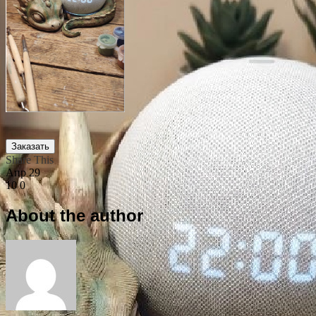
Заказать
Share This
Апр
29
10
0
About the author