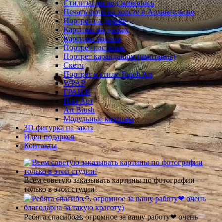
Стилизация под живопись
Печать фото на холсте в Архангельске
Портрет на дереве
Картины на досках
Картины маслом
Портрет пастелью
Портрет карандашом (имитация)
Скетч
Портрет в стиле Touch Art
WPAP
ГРАНЖ
Поп Арт
Art Brush
Модульные картины
3D фигурка на заказ
Идеи подарков
Контакты
Всем советую заказывать картины по фотографии
только в этой студии!
Ребята спасибо🙏 огромное за вашу работу❤ очень