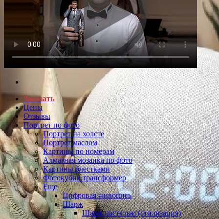
Заказать
Цены
Отзывы
Портрет по фото
Портрет на холсте
Портрет маслом
Картины по номерам
Алмазная мозаика по фото
Картины блестками
Фотокубик трансформер
Еще
Цифровая живопись
Шарж
Шарж пастелью (стилизация)