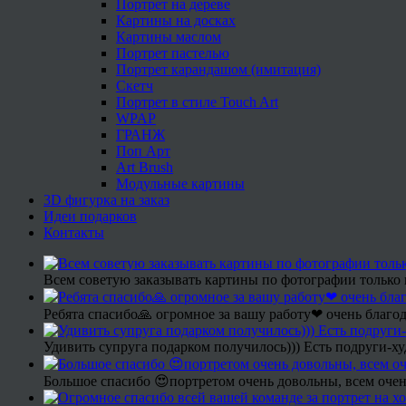
Портрет на дереве
Картины на досках
Картины маслом
Портрет пастелью
Портрет карандашом (имитация)
Скетч
Портрет в стиле Touch Art
WPAP
ГРАНЖ
Поп Арт
Art Brush
Модульные картины
3D фигурка на заказ
Идеи подарков
Контакты
Всем советую заказывать картины по фотографии только 
Ребята спасибо🙏 огромное за вашу работу❤ очень благод
Удивить супруга подарком получилось))) Есть подруги-х
Большое спасибо 😍портретом очень довольны, всем очен