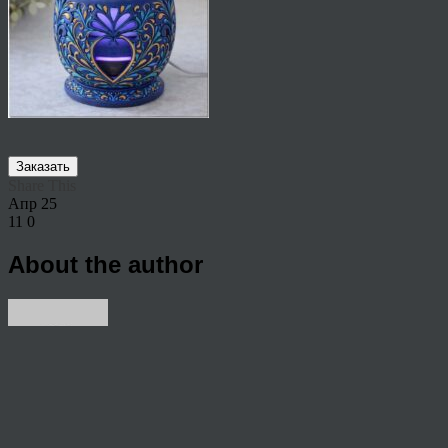
Заказать
Share This
Апр
25
11
0
About the author
View all articles by rauffri