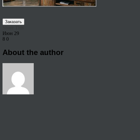
Заказать
Share This
Июн
29
8
0
About the author
View all articles by rauffri
Post navigation
←
513231112542
© 2026 Copyright.
Пользовательское соглашение на предоставление услуг