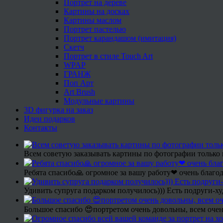
Портрет на дереве
Картины на досках
Картины маслом
Портрет пастелью
Портрет карандашом (имитация)
Скетч
Портрет в стиле Touch Art
WPAP
ГРАНЖ
Поп Арт
Art Brush
Модульные картины
3D фигурка на заказ
Идеи подарков
Контакты
Всем советую заказывать картины по фотографии только 
Ребята спасибо🙏 огромное за вашу работу❤ очень благод
Удивить супруга подарком получилось))) Есть подруги-х
Большое спасибо 😍портретом очень довольны, всем очен