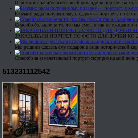
Огромное спасибо всей вашей команде за портрет на холс
Безумно рады полученному подарку — портрету по фото,
Спасибо большое за то, что мы смогли так не ожиданно
ЗАКАЗЫВАЛИ ПОРТРЕТ ПО ФОТО ДЛЯ ДОЧКИ КО ДН
Мы решили сделать ему подарок в виде исторической кар
Спасибо за замечательный портрет-сюрприз на мой день 
513231112542