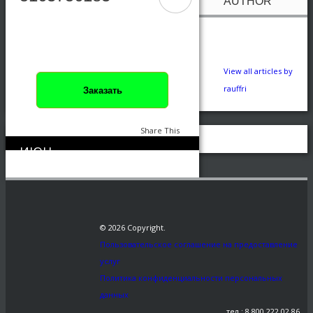
AUTHOR
View all articles by
rauffri
Заказать
Share This
ИЮН
0
173
24
←
5163756183
© 2026 Copyright.
Пользовательское соглашение на предоставление
услуг
Политика конфиденциальности персональных
данных
тел.: 8 800 222 02 86