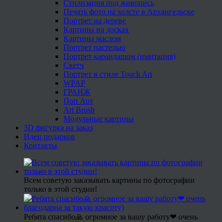
Стилизация под живопись
Печать фото на холсте в Архангельске
Портрет на дереве
Картины на досках
Картины маслом
Портрет пастелью
Портрет карандашом (имитация)
Скетч
Портрет в стиле Touch Art
WPAP
ГРАНЖ
Поп Арт
Art Brush
Модульные картины
3D фигурка на заказ
Идеи подарков
Контакты
Всем советую заказывать картины по фотографии
только в этой студии!
Ребята спасибо🙏 огромное за вашу работу❤ очень