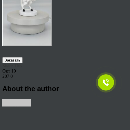
Заказать
Share This
Окт
19
207
0
About the author