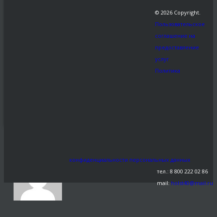
© 2026 Copyright.
Пользовательское
соглашение на
предоставление
услуг
Заказать
Политика
Share This
ОКТ
0
202
19
←
5872618718
конфиденциальности персональных данных
тел.: 8 800 222 02 86
mail:
holst40@mail.ru