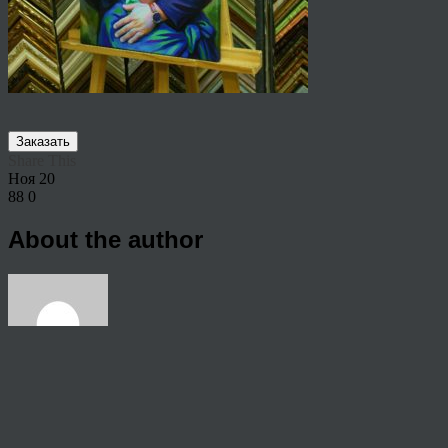
Заказать
Share This
Ноя
20
88
0
About the author
View all articles by rauffri
Post navigation