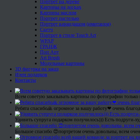
Портрет на дереве
Картины на досках
Картины маслом
Портрет пастелью
Портрет карандашом (имитация)
Скетч
Портрет в стиле Touch Art
WPAP
ГРАНЖ
Поп Арт
Art Brush
Модульные картины
3D фигурка на заказ
Идеи подарков
Контакты
Всем советую заказывать картины по фотографии только 
Ребята спасибо🙏 огромное за вашу работу❤ очень благод
Удивить супруга подарком получилось))) Есть подруги-х
Большое спасибо 😍портретом очень довольны, всем очен