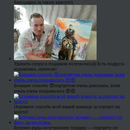
благодарна за такую красоту)
Удивить супруга подарком получилось))) Есть подруги-
художники, оценили!
Большое спасибо 😍портретом очень довольны, всем
очень очень понравилось 😍😍
Огромное спасибо всей вашей команде за портрет на
холсте!
Безумно рады полученному подарку — портрету по