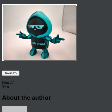
Заказать
Share This
Ноя
27
52
0
About the author