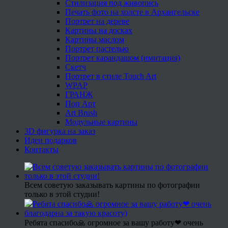
Стилизация под живопись
Печать фото на холсте в Архангельске
Портрет на дереве
Картины на досках
Картины маслом
Портрет пастелью
Портрет карандашом (имитация)
Скетч
Портрет в стиле Touch Art
WPAP
ГРАНЖ
Поп Арт
Art Brush
Модульные картины
3D фигурка на заказ
Идеи подарков
Контакты
Всем советую заказывать картины по фотографии
только в этой студии!
Ребята спасибо🙏 огромное за вашу работу❤ очень