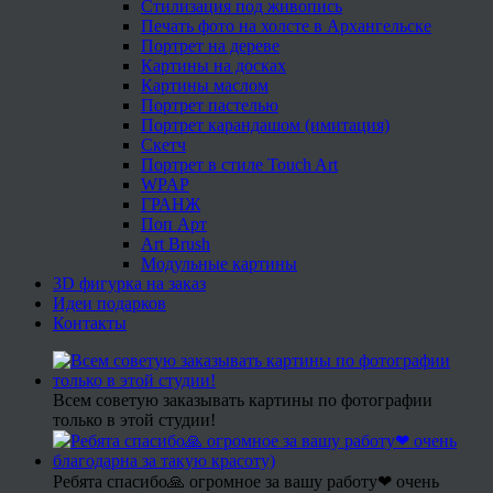
Стилизация под живопись
Печать фото на холсте в Архангельске
Портрет на дереве
Картины на досках
Картины маслом
Портрет пастелью
Портрет карандашом (имитация)
Скетч
Портрет в стиле Touch Art
WPAP
ГРАНЖ
Поп Арт
Art Brush
Модульные картины
3D фигурка на заказ
Идеи подарков
Контакты
Всем советую заказывать картины по фотографии
только в этой студии!
Ребята спасибо🙏 огромное за вашу работу❤ очень