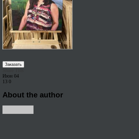
Заказать
Share This
Июн
04
13
0
About the author