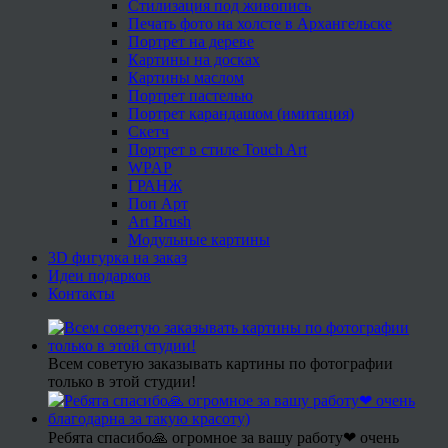
Стилизация под живопись
Печать фото на холсте в Архангельске
Портрет на дереве
Картины на досках
Картины маслом
Портрет пастелью
Портрет карандашом (имитация)
Скетч
Портрет в стиле Touch Art
WPAP
ГРАНЖ
Поп Арт
Art Brush
Модульные картины
3D фигурка на заказ
Идеи подарков
Контакты
Всем советую заказывать картины по фотографии
только в этой студии!
Ребята спасибо🙏 огромное за вашу работу❤ очень