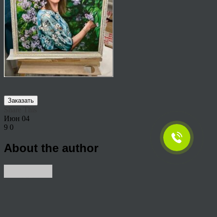
Заказать
Share This
Июн
04
9
0
About the author