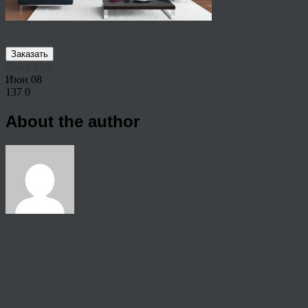
Заказать
Share This
Июн
08
137
0
About the author
View all articles by rauffri
Post navigation
←
6427524
© 2026 Copyright.