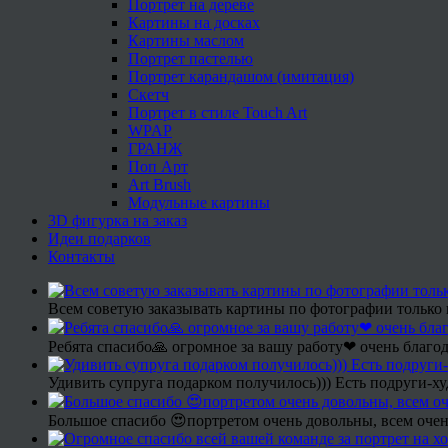
Портрет на дереве
Картины на досках
Картины маслом
Портрет пастелью
Портрет карандашом (имитация)
Скетч
Портрет в стиле Touch Art
WPAP
ГРАНЖ
Поп Арт
Art Brush
Модульные картины
3D фигурка на заказ
Идеи подарков
Контакты
Всем советую заказывать картины по фотографии только 
Ребята спасибо🙏 огромное за вашу работу❤ очень благод
Удивить супруга подарком получилось))) Есть подруги-х
Большое спасибо 😍портретом очень довольны, всем очен