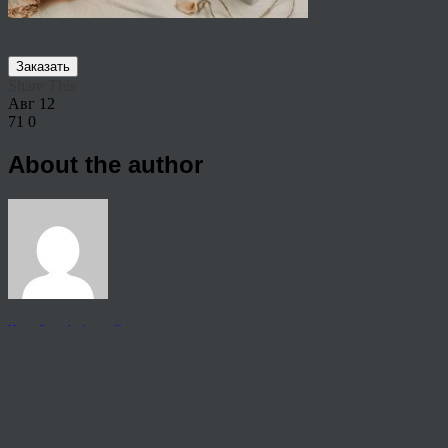
Заказать
Share This
Авг
12
71
0
About the author
View all articles by rauffri
Post navigation
←
65406
© 2026 Copyright.
Пользовательское соглашение на предоставление услуг