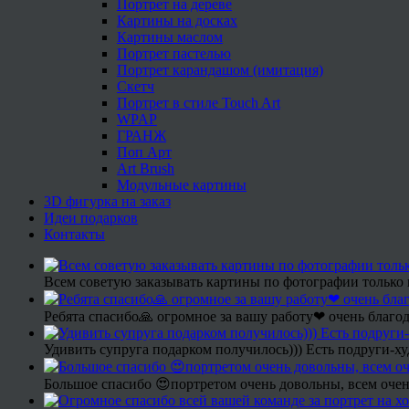
Портрет на дереве
Картины на досках
Картины маслом
Портрет пастелью
Портрет карандашом (имитация)
Скетч
Портрет в стиле Touch Art
WPAP
ГРАНЖ
Поп Арт
Art Brush
Модульные картины
3D фигурка на заказ
Идеи подарков
Контакты
Всем советую заказывать картины по фотографии только 
Ребята спасибо🙏 огромное за вашу работу❤ очень благод
Удивить супруга подарком получилось))) Есть подруги-х
Большое спасибо 😍портретом очень довольны, всем очен