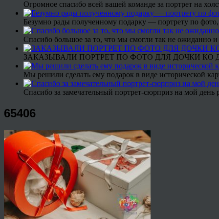
Огромное спасибо всей вашей команде за портрет на холс
Безумно рады полученному подарку — портрету по фото,
Спасибо большое за то, что мы смогли так не ожиданно
ЗАКАЗЫВАЛИ ПОРТРЕТ ПО ФОТО ДЛЯ ДОЧКИ КО ДН
Мы решили сделать ему подарок в виде исторической кар
Спасибо за замечательный портрет-сюрприз на мой день 
65406