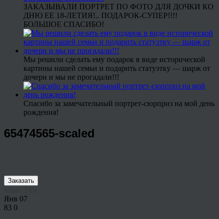
ЗАКАЗЫВАЛИ ПОРТРЕТ ПО ФОТО ДЛЯ ДОЧКИ КО
ДНЮ ЕЕ 18-ЛЕТИЯ!.. ПОДАРОК-СУПЕР!!!!
БОЛЬШОЕ СПАСИБО!
Мы решили сделать ему подарок в виде исторической
картины нашей семьи и подарить статуэтку — шарж от
дочери и мы не прогадали!!!
Спасибо за замечательный портрет-сюрприз на мой день
рождения!
65474565-scaled
Заказать
Share This
Янв
07
83
0