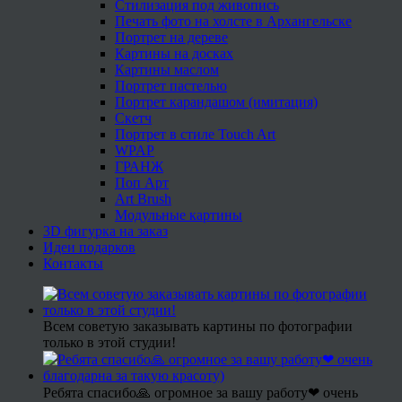
Стилизация под живопись
Печать фото на холсте в Архангельске
Портрет на дереве
Картины на досках
Картины маслом
Портрет пастелью
Портрет карандашом (имитация)
Скетч
Портрет в стиле Touch Art
WPAP
ГРАНЖ
Поп Арт
Art Brush
Модульные картины
3D фигурка на заказ
Идеи подарков
Контакты
Всем советую заказывать картины по фотографии
только в этой студии!
Ребята спасибо🙏 огромное за вашу работу❤ очень