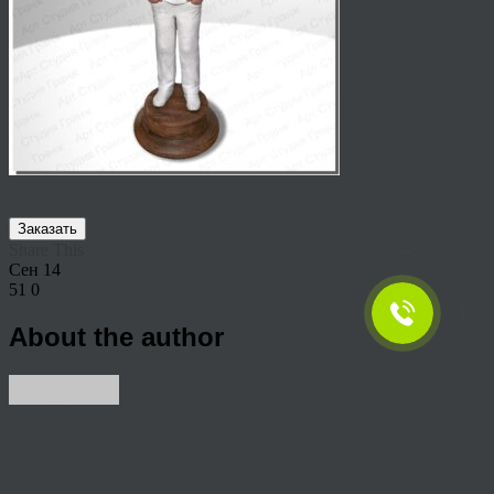
Заказать
Share This
Сен
14
51
0
About the author