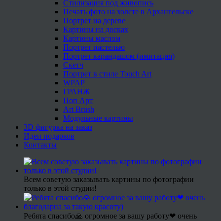
Стилизация под живопись
Печать фото на холсте в Архангельске
Портрет на дереве
Картины на досках
Картины маслом
Портрет пастелью
Портрет карандашом (имитация)
Скетч
Портрет в стиле Touch Art
WPAP
ГРАНЖ
Поп Арт
Art Brush
Модульные картины
3D фигурка на заказ
Идеи подарков
Контакты
Всем советую заказывать картины по фотографии
только в этой студии!
Ребята спасибо🙏 огромное за вашу работу❤ очень