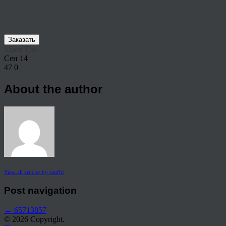
Заказать
Share This
Сен
14
47
0
About the author
View all articles by rauffri
Post navigation
←
65713857
© 2026 Copyright.