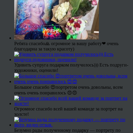
Ребята спасибо🙏 огромное за вашу работу❤ очень
благодарна за такую красоту)
Удивить супруга подарком получилось))) Есть подруги-
художники, оценили!
Большое спасибо 😍портретом очень довольны, всем
очень очень понравилось 😍😍
Огромное спасибо всей вашей команде за портрет на
холсте!
Безумно рады полученному подарку — портрету по