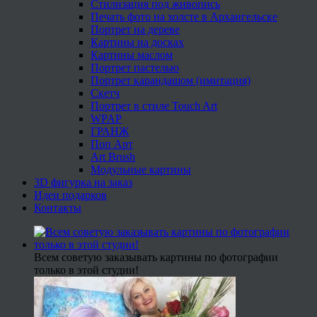
Стилизация под живопись
Печать фото на холсте в Архангельске
Портрет на дереве
Картины на досках
Картины маслом
Портрет пастелью
Портрет карандашом (имитация)
Скетч
Портрет в стиле Touch Art
WPAP
ГРАНЖ
Поп Арт
Art Brush
Модульные картины
3D фигурка на заказ
Идеи подарков
Контакты
Всем советую заказывать картины по фотографии
только в этой студии!