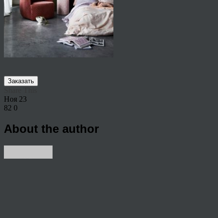
Заказать
Share This
Ноя
23
82
0
About the author
View all articles by rauffri