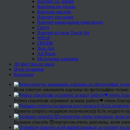
Портрет на дереве
Картины на досках
Картины маслом
Портрет пастелью
Портрет карандашом (имитация)
Скетч
Портрет в стиле Touch Art
WPAP
ГРАНЖ
Поп Арт
Art Brush
Модульные картины
3D фигурка на заказ
Идеи подарков
Контакты
Всем советую заказывать картины по фотографии только 
Ребята спасибо🙏 огромное за вашу работу❤ очень благод
Удивить супруга подарком получилось))) Есть подруги-х
Большое спасибо 😍портретом очень довольны, всем очен