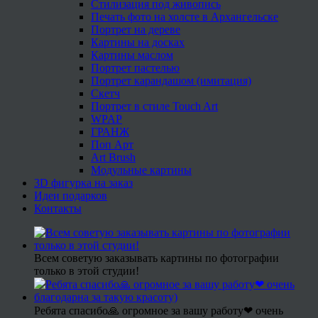
Стилизация под живопись
Печать фото на холсте в Архангельске
Портрет на дереве
Картины на досках
Картины маслом
Портрет пастелью
Портрет карандашом (имитация)
Скетч
Портрет в стиле Touch Art
WPAP
ГРАНЖ
Поп Арт
Art Brush
Модульные картины
3D фигурка на заказ
Идеи подарков
Контакты
Всем советую заказывать картины по фотографии
только в этой студии!
Ребята спасибо🙏 огромное за вашу работу❤ очень