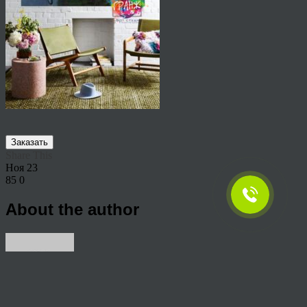
Заказать
Share This
Ноя
23
85
0
About the author