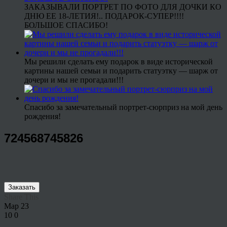
ЗАКАЗЫВАЛИ ПОРТРЕТ ПО ФОТО ДЛЯ ДОЧКИ КО
ДНЮ ЕЕ 18-ЛЕТИЯ!.. ПОДАРОК-СУПЕР!!!!
БОЛЬШОЕ СПАСИБО!
Мы решили сделать ему подарок в виде исторической
картины нашей семьи и подарить статуэтку — шарж от
дочери и мы не прогадали!!!
Спасибо за замечательный портрет-сюрприз на мой день
рождения!
724568745826
Заказать
Share This
Мар
23
10
0