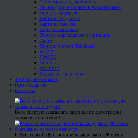
Стилизация под живопись
Печать фото на холсте в Архангельске
Портрет на дереве
Картины на досках
Картины маслом
Портрет пастелью
Портрет карандашом (имитация)
Скетч
Портрет в стиле Touch Art
WPAP
ГРАНЖ
Поп Арт
Art Brush
Модульные картины
3D фигурка на заказ
Идеи подарков
Контакты
Всем советую заказывать картины по фотографии
только в этой студии!
Ребята спасибо🙏 огромное за вашу работу❤ очень