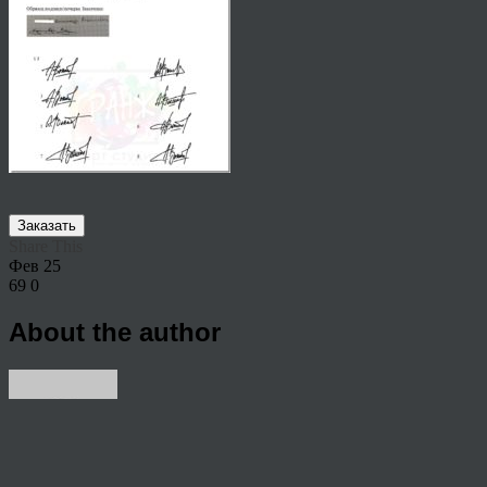
Заказать
Share This
Фев
25
69
0
About the author