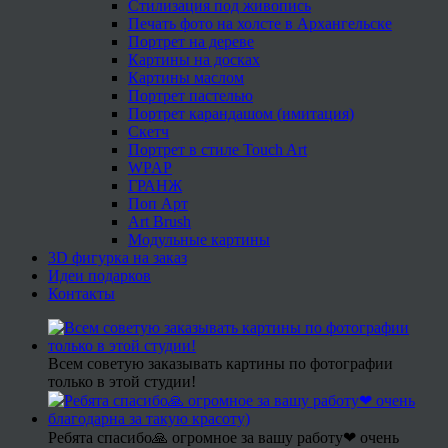
Стилизация под живопись
Печать фото на холсте в Архангельске
Портрет на дереве
Картины на досках
Картины маслом
Портрет пастелью
Портрет карандашом (имитация)
Скетч
Портрет в стиле Touch Art
WPAP
ГРАНЖ
Поп Арт
Art Brush
Модульные картины
3D фигурка на заказ
Идеи подарков
Контакты
Всем советую заказывать картины по фотографии
только в этой студии!
Ребята спасибо🙏 огромное за вашу работу❤ очень