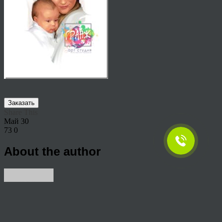
Заказать
Share This
Май
30
73
0
About the author