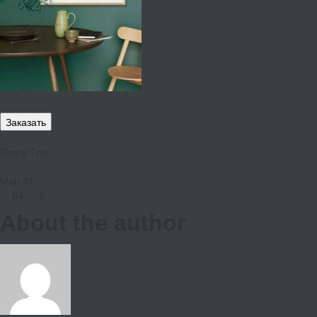
Заказать
Share This
Мар
31
64
0
About the author