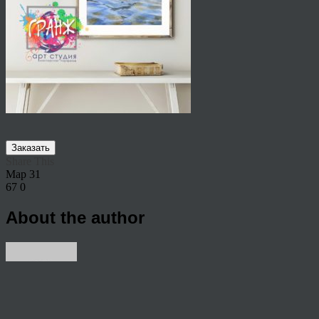
Заказать
Share This
Мар
31
67
0
About the author