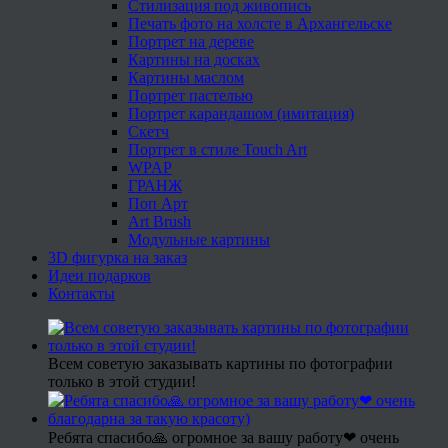
Стилизация под живопись
Печать фото на холсте в Архангельске
Портрет на дереве
Картины на досках
Картины маслом
Портрет пастелью
Портрет карандашом (имитация)
Скетч
Портрет в стиле Touch Art
WPAP
ГРАНЖ
Поп Арт
Art Brush
Модульные картины
3D фигурка на заказ
Идеи подарков
Контакты
Всем советую заказывать картины по фотографии
только в этой студии!
Ребята спасибо🙏 огромное за вашу работу❤ очень