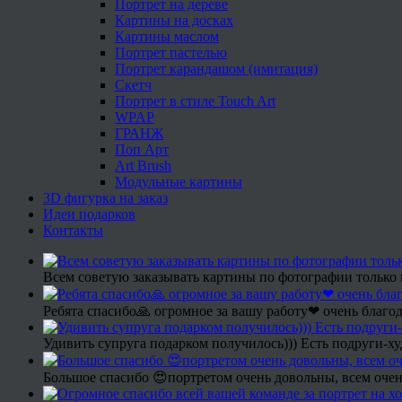
Портрет на дереве
Картины на досках
Картины маслом
Портрет пастелью
Портрет карандашом (имитация)
Скетч
Портрет в стиле Touch Art
WPAP
ГРАНЖ
Поп Арт
Art Brush
Модульные картины
3D фигурка на заказ
Идеи подарков
Контакты
Всем советую заказывать картины по фотографии только 
Ребята спасибо🙏 огромное за вашу работу❤ очень благод
Удивить супруга подарком получилось))) Есть подруги-х
Большое спасибо 😍портретом очень довольны, всем очен