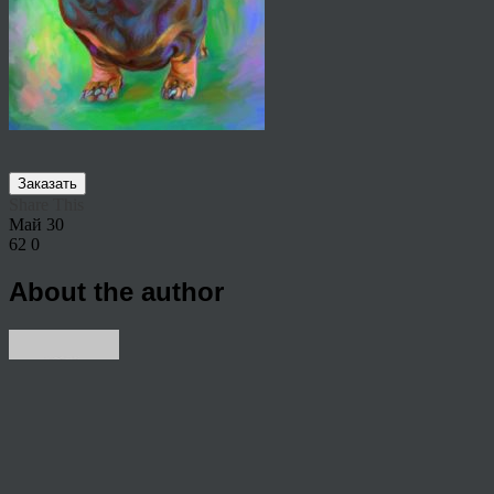
Заказать
Share This
Май
30
62
0
About the author
View all articles by rauffri