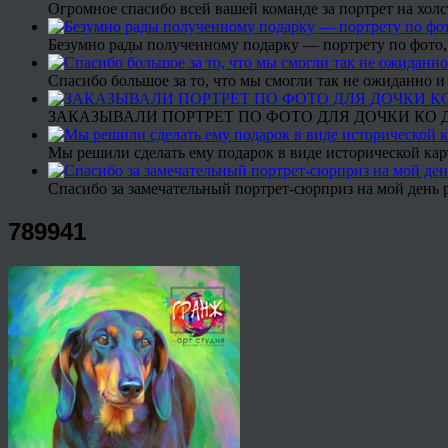
Огромное спасибо всей вашей команде за портрет на холс
Безумно рады полученному подарку — портрету по фото,
Спасибо большое за то, что мы смогли так не ожиданно
ЗАКАЗЫВАЛИ ПОРТРЕТ ПО ФОТО ДЛЯ ДОЧКИ КО ДН
Мы решили сделать ему подарок в виде исторической кар
Спасибо за замечательный портрет-сюрприз на мой день 
789941