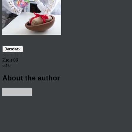
Заказать
Share This
Июн
06
83
0
About the author
View all articles by rauffri