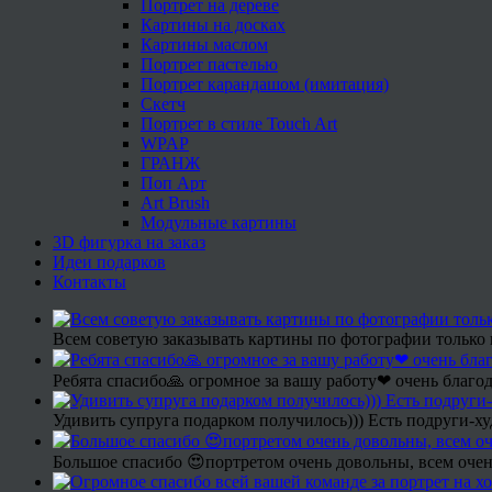
Портрет на дереве
Картины на досках
Картины маслом
Портрет пастелью
Портрет карандашом (имитация)
Скетч
Портрет в стиле Touch Art
WPAP
ГРАНЖ
Поп Арт
Art Brush
Модульные картины
3D фигурка на заказ
Идеи подарков
Контакты
Всем советую заказывать картины по фотографии только 
Ребята спасибо🙏 огромное за вашу работу❤ очень благод
Удивить супруга подарком получилось))) Есть подруги-х
Большое спасибо 😍портретом очень довольны, всем очен