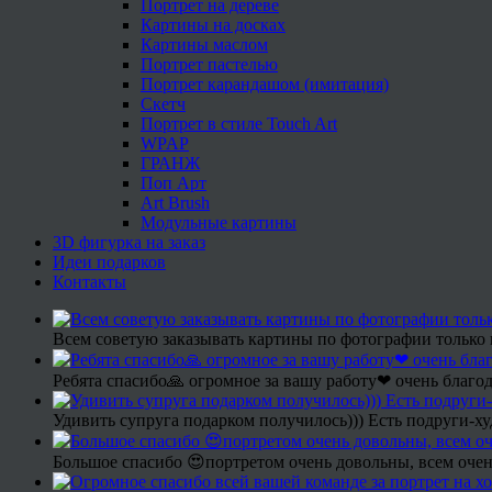
Портрет на дереве
Картины на досках
Картины маслом
Портрет пастелью
Портрет карандашом (имитация)
Скетч
Портрет в стиле Touch Art
WPAP
ГРАНЖ
Поп Арт
Art Brush
Модульные картины
3D фигурка на заказ
Идеи подарков
Контакты
Всем советую заказывать картины по фотографии только 
Ребята спасибо🙏 огромное за вашу работу❤ очень благод
Удивить супруга подарком получилось))) Есть подруги-х
Большое спасибо 😍портретом очень довольны, всем очен