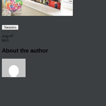
Заказать
Share This
Апр
07
64
0
About the author
View all articles by rauffri
Post navigation