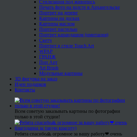
Стилизация под живопись
Печать фото на холсте в Архангельске
Портрет на дереве
Картины на досках
Картины маслом
Портрет пастелью
Портрет карандашом (имитация)
Скетч
Портрет в стиле Touch Art
WPAP
ГРАНЖ
Поп Арт
Art Brush
Модульные картины
3D фигурка на заказ
Идеи подарков
Контакты
Всем советую заказывать картины по фотографии
только в этой студии!
Ребята спасибо🙏 огромное за вашу работу❤ очень