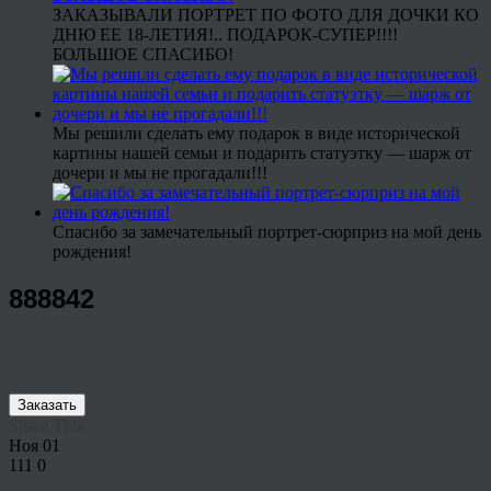
ЗАКАЗЫВАЛИ ПОРТРЕТ ПО ФОТО ДЛЯ ДОЧКИ КО
ДНЮ ЕЕ 18-ЛЕТИЯ!.. ПОДАРОК-СУПЕР!!!!
БОЛЬШОЕ СПАСИБО!
Мы решили сделать ему подарок в виде исторической
картины нашей семьи и подарить статуэтку — шарж от
дочери и мы не прогадали!!!
Спасибо за замечательный портрет-сюрприз на мой день
рождения!
888842
Заказать
Share This
Ноя
01
111
0