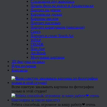
Стилизация под живопись
Печать фото на холсте в Архангельске
Портрет на дереве
Картины на досках
Картины маслом
Портрет пастелью
Портрет карандашом (имитация)
Скетч
Портрет в стиле Touch Art
WPAP
ГРАНЖ
Поп Арт
Art Brush
Модульные картины
3D фигурка на заказ
Идеи подарков
Контакты
Всем советую заказывать картины по фотографии
только в этой студии!
Ребята спасибо🙏 огромное за вашу работу❤ очень