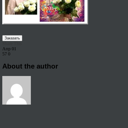
Заказать
Share This
Апр
01
57
0
About the author
View all articles by rauffri
Post navigation