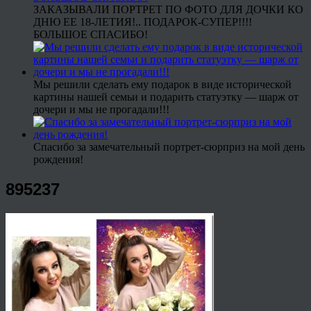
ЗАКАЗЫВАЛИ ПОРТРЕТ ПО ФОТО ДЛЯ ДОЧКИ КО
ДНЮ ЕЕ 18-ЛЕТИЯ!.. ПОДАРОК-СУПЕР!!!!
БОЛЬШОЕ СПАСИБО!
Мы решили сделать ему подарок в виде исторической
картины нашей семьи и подарить статуэтку — шарж от
дочери и мы не прогадали!!!
Спасибо за замечательный портрет-сюрприз на мой день
рождения!
895237