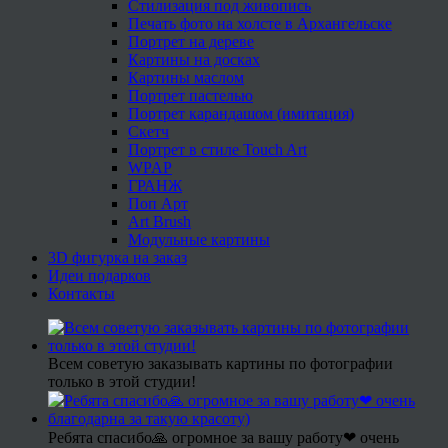
Стилизация под живопись
Печать фото на холсте в Архангельске
Портрет на дереве
Картины на досках
Картины маслом
Портрет пастелью
Портрет карандашом (имитация)
Скетч
Портрет в стиле Touch Art
WPAP
ГРАНЖ
Поп Арт
Art Brush
Модульные картины
3D фигурка на заказ
Идеи подарков
Контакты
Всем советую заказывать картины по фотографии
только в этой студии!
Ребята спасибо🙏 огромное за вашу работу❤ очень