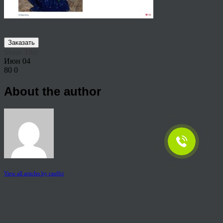
Заказать
Share This
Июн
04
80
0
About the author
View all articles by rauffri
Post navigation
←
909827346958701
© 2026 Copyright.