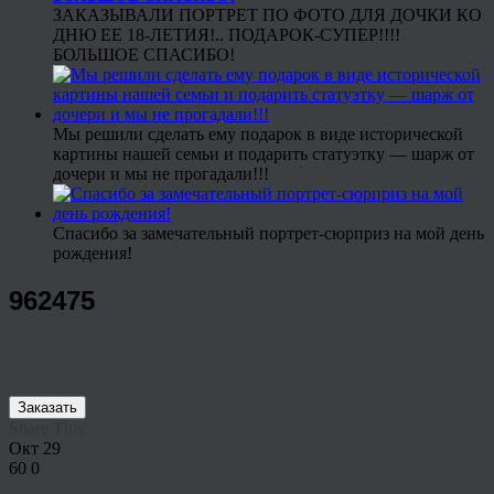
ЗАКАЗЫВАЛИ ПОРТРЕТ ПО ФОТО ДЛЯ ДОЧКИ КО
ДНЮ ЕЕ 18-ЛЕТИЯ!.. ПОДАРОК-СУПЕР!!!!
БОЛЬШОЕ СПАСИБО!
Мы решили сделать ему подарок в виде исторической
картины нашей семьи и подарить статуэтку — шарж от
дочери и мы не прогадали!!!
Спасибо за замечательный портрет-сюрприз на мой день
рождения!
962475
Заказать
Share This
Окт
29
60
0