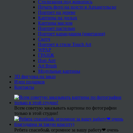
Стилизация под живопись
Печать фото на холсте в Архангельске
Портрет на дереве
Картины на досках
Картины маслом
Портрет пастелью
Портрет карандашом (имитация)
Скетч
Портрет в стиле Touch Art
WPAP
ГРАНЖ
Поп Арт
Art Brush
Модульные картины
3D фигурка на заказ
Идеи подарков
Контакты
Всем советую заказывать картины по фотографии
только в этой студии!
Ребята спасибо🙏 огромное за вашу работу❤ очень