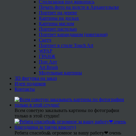
Стилизация под живопись
Печать фото на холсте в Архангельске
Портрет на дереве
Картины на досках
Картины маслом
Портрет пастелью
Портрет карандашом (имитация)
Скетч
Портрет в стиле Touch Art
WPAP
ГРАНЖ
Поп Арт
Art Brush
Модульные картины
3D фигурка на заказ
Идеи подарков
Контакты
Всем советую заказывать картины по фотографии
только в этой студии!
Ребята спасибо🙏 огромное за вашу работу❤ очень