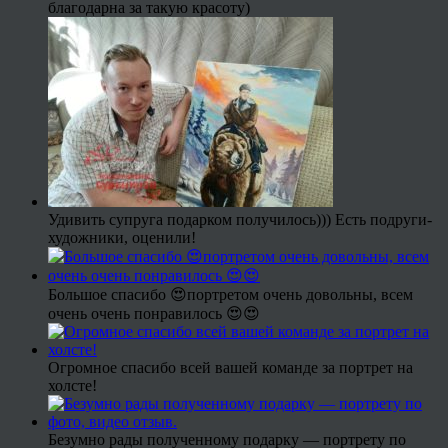
благодарна за такую красоту)
Удивить супруга подарком получилось))) Есть подруги-
художники, оценили!
Большое спасибо 😍портретом очень довольны, всем
очень очень понравилось 😍😍
Огромное спасибо всей вашей команде за портрет на
холсте!
Безумно рады полученному подарку — портрету по