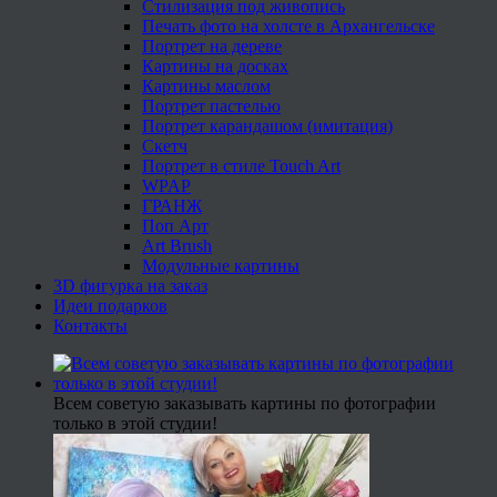
Стилизация под живопись
Печать фото на холсте в Архангельске
Портрет на дереве
Картины на досках
Картины маслом
Портрет пастелью
Портрет карандашом (имитация)
Скетч
Портрет в стиле Touch Art
WPAP
ГРАНЖ
Поп Арт
Art Brush
Модульные картины
3D фигурка на заказ
Идеи подарков
Контакты
Всем советую заказывать картины по фотографии
только в этой студии!