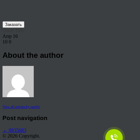
Заказать
Share This
Апр
16
10
0
About the author
View all articles by rauffri
Post navigation
←
9835683
© 2026 Copyright.