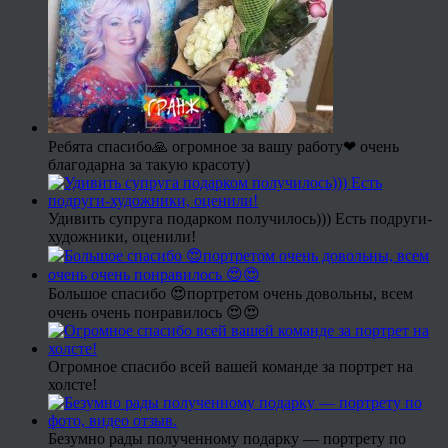
Ребята спасибо🙏 огромное за вашу работу❤ очень
благодарна за такую красоту)
Удивить супруга подарком получилось))) Есть подруги-
художники, оценили!
Большое спасибо 😍портретом очень довольны, всем
очень очень понравилось 😍😍
Огромное спасибо всей вашей команде за портрет на
холсте!
Безумно рады полученному подарку — портрету по