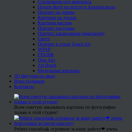
Стилизация под живопись
Печать фото на холсте в Архангельске
Портрет на дереве
Картины на досках
Картины маслом
Портрет пастелью
Портрет карандашом (имитация)
Скетч
Портрет в стиле Touch Art
WPAP
ГРАНЖ
Поп Арт
Art Brush
Модульные картины
3D фигурка на заказ
Идеи подарков
Контакты
Всем советую заказывать картины по фотографии
только в этой студии!
Ребята спасибо🙏 огромное за вашу работу❤ очень